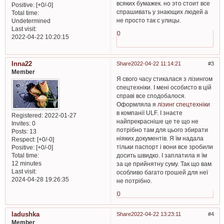
всяких бумажек. но это стоит все
Positive:
[+0/-0]
спрашивать у знающих людей а
Total time:
не просто так с улицы.
Undetermined
Last visit:
0
2022-04-22 10:20:15
Inna22
Share
2022-04-22 11:14:21
3
Member
Я свого часу стикалася з лізингом
спецтехніки. І мені особисто в цій
справі все сподобалося.
Оформляла я
лізинг спецтехніки
в компанії ULF. І знаєте
Registered
: 2022-01-27
найпрекрасніше це те що не
Invites:
0
потрібно там для цього збирати
Posts:
13
ніяких документів. Я їм надала
Respect:
[+0/-0]
тільки паспорт і вони все зробили
Positive:
[+0/-0]
Total time:
досить швидко. І заплатила я їм
12 minutes
за це прийнятну суму. Так що вам
Last visit:
особливо багато грошей для неї
2024-04-28 19:26:35
не потрібно.
0
ladushka
Share
2022-04-22 13:23:11
4
Member