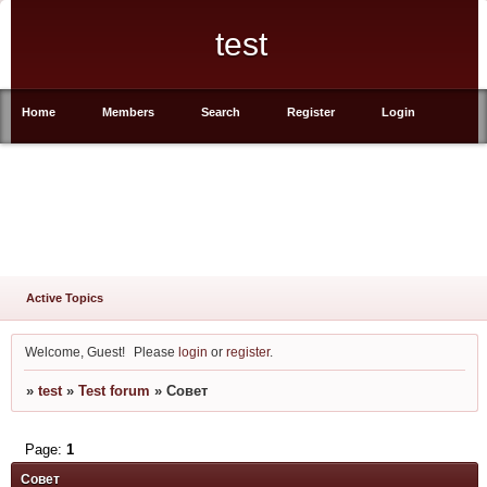
test
Home
Members
Search
Register
Login
Active Topics
Welcome, Guest!
Please
login
or
register
.
»
test
»
Test forum
»
Совет
Page:
1
Совет