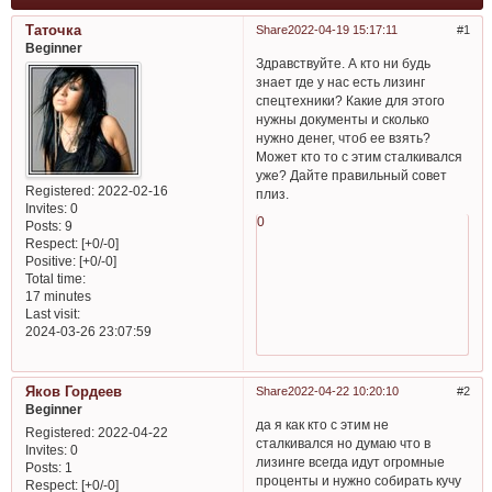
Таточка
Share
2022-04-19 15:17:11
1
Beginner
Здравствуйте. А кто ни будь
знает где у нас есть лизинг
спецтехники? Какие для этого
нужны документы и сколько
нужно денег, чтоб ее взять?
Может кто то с этим сталкивался
уже? Дайте правильный совет
Registered
: 2022-02-16
плиз.
Invites:
0
0
Posts:
9
Respect:
[+0/-0]
Positive:
[+0/-0]
Total time:
17 minutes
Last visit:
2024-03-26 23:07:59
Яков Гордеев
Share
2022-04-22 10:20:10
2
Beginner
да я как кто с этим не
Registered
: 2022-04-22
сталкивался но думаю что в
Invites:
0
лизинге всегда идут огромные
Posts:
1
проценты и нужно собирать кучу
Respect:
[+0/-0]