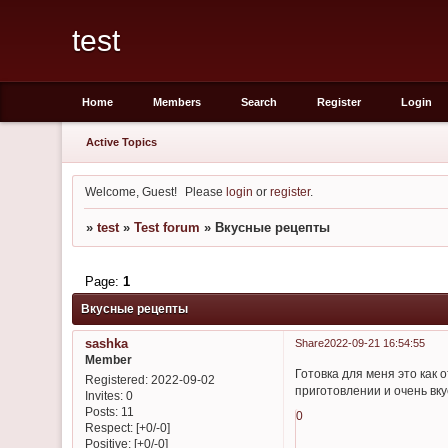
test
Home
Members
Search
Register
Login
Active Topics
Welcome, Guest!
Please
login
or
register
.
»
test
»
Test forum
»
Вкусные рецепты
Page:
1
Вкусные рецепты
sashka
Share
2022-09-21 16:54:55
Member
Готовка для меня это как 
Registered
: 2022-09-02
приготовлении и очень вку
Invites:
0
Posts:
11
0
Respect:
[+0/-0]
Positive:
[+0/-0]