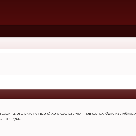
отдушина, отвлекает от всего) Хочу сделать ужин при свечах. Одно из любимы
сная закуска.